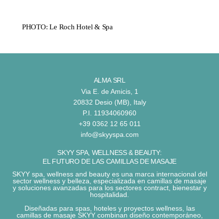
PHOTO: Le Roch Hotel & Spa
ALMA SRL
Via E. de Amicis, 1
20832 Desio (MB), Italy
P.I. 11934060960
+39 0362 12 65 011
info@skyyspa.com
SKYY SPA, WELLNESS & BEAUTY:
EL FUTURO DE LAS CAMILLAS DE MASAJE
SKYY spa, wellness and beauty
es una
marca internacional del
sector wellness y belleza
, especializada en
camillas de masaje
y
soluciones avanzadas
para los sectores
contract, bienestar y
hospitalidad
.
Diseñadas para
spas, hoteles y proyectos wellness
, las
camillas de masaje SKYY
combinan
diseño contemporáneo
,