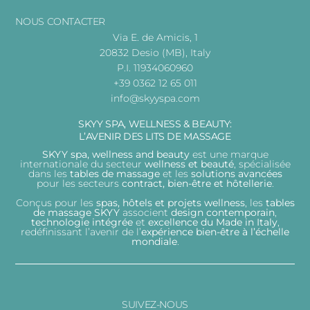
NOUS CONTACTER
Via E. de Amicis, 1
20832 Desio (MB), Italy
P.I. 11934060960
+39 0362 12 65 011
info@skyyspa.com
SKYY SPA, WELLNESS & BEAUTY:
L’AVENIR DES LITS DE MASSAGE
SKYY spa, wellness and beauty
est une marque
internationale du secteur
wellness et beauté
, spécialisée
dans les
tables de massage
et les
solutions avancées
pour les secteurs
contract, bien-être et hôtellerie
.
Conçus pour les
spas, hôtels et projets wellness
, les
tables
de massage SKYY
associent
design contemporain
,
technologie intégrée
et
excellence du Made in Italy
,
redéfinissant l’avenir de l’
expérience bien-être à l’échelle
mondiale
.
SUIVEZ-NOUS