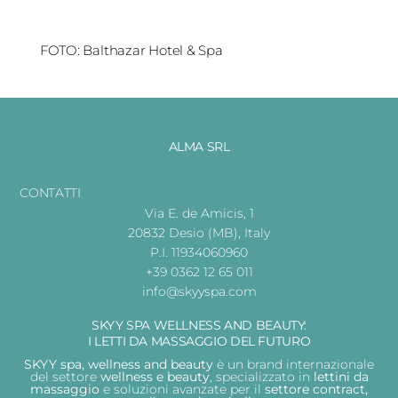
FOTO: Balthazar Hotel & Spa
ALMA SRL
CONTATTI
Via E. de Amicis, 1
20832 Desio (MB), Italy
P.I. 11934060960
+39 0362 12 65 011
info@skyyspa.com
SKYY SPA WELLNESS AND BEAUTY:
I LETTI DA MASSAGGIO DEL FUTURO
SKYY spa, wellness and beauty
è un brand internazionale
del settore
wellness e beauty
, specializzato in
lettini da
massaggio
e soluzioni avanzate per il
settore contract,