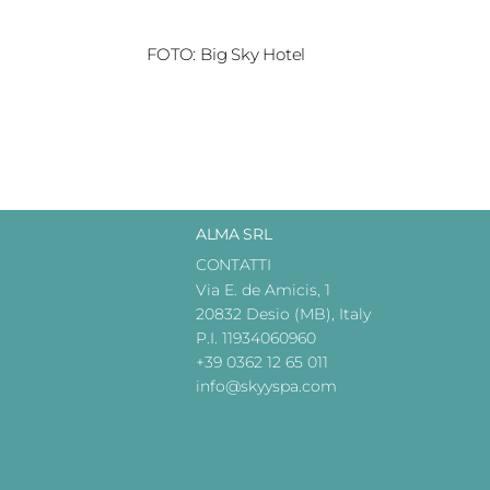
FOTO: Big Sky Hotel
ALMA SRL
CONTATTI
Via E. de Amicis, 1
20832 Desio (MB), Italy
P.I. 11934060960
+39 0362 12 65 011
info@skyyspa.com