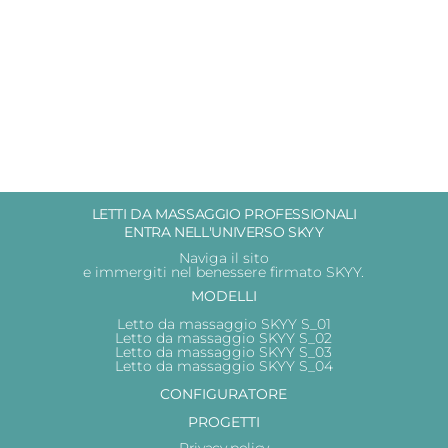
LETTI DA MASSAGGIO PROFESSIONALI
ENTRA NELL'UNIVERSO SKYY
Naviga il sito
e immergiti nel benessere firmato SKYY.
MODELLI
Letto da massaggio SKYY S_01
Letto da massaggio SKYY S_02
Letto da massaggio SKYY S_03
Letto da massaggio SKYY S_04
CONFIGURATORE
PROGETTI