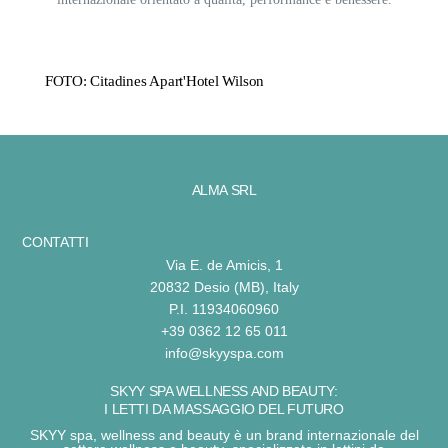
FOTO: Citadines Apart'Hotel Wilson
ALMA SRL
CONTATTI
Via E. de Amicis, 1
20832 Desio (MB), Italy
P.I. 11934060960
+39 0362 12 65 011
info@skyyspa.com
SKYY SPA WELLNESS AND BEAUTY:
I LETTI DA MASSAGGIO DEL FUTURO
SKYY spa, wellness and beauty
è un brand internazionale del