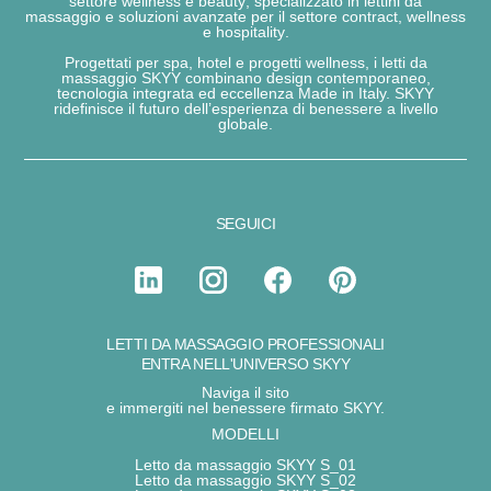
settore
wellness e beauty
, specializzato in
lettini da
massaggio
e soluzioni avanzate per il
settore contract, wellness
e hospitality
.
Progettati per
spa, hotel e progetti wellness
, i letti da
massaggio
SKYY
combinano
design contemporaneo,
tecnologia integrata ed eccellenza Made in Italy.
SKYY
ridefinisce
il futuro dell’
esperienza
di benessere
a livello
globale.
SEGUICI
LETTI DA MASSAGGIO PROFESSIONALI
ENTRA NELL'UNIVERSO SKYY
Naviga il sito
e immergiti nel benessere firmato SKYY.
MODELLI
Letto da massaggio SKYY S_01
Letto da massaggio SKYY S_02