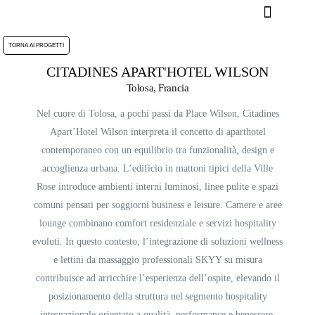
TORNA AI PROGETTI
CITADINES APART'HOTEL WILSON
Tolosa, Francia
Nel cuore di Tolosa, a pochi passi da Place Wilson,
Citadines
Apart’Hotel Wilson
interpreta il concetto di
aparthotel
contemporaneo
con un equilibrio tra funzionalità, design e
accoglienza urbana. L’edificio in mattoni tipici della Ville
Rose introduce ambienti interni luminosi, linee pulite e spazi
comuni pensati per soggiorni business e leisure. Camere e aree
lounge combinano comfort residenziale e servizi hospitality
evoluti. In questo contesto, l’integrazione di
soluzioni wellness
e lettini da massaggio professionali
SKYY su misura
contribuisce ad arricchire l’esperienza dell’ospite, elevando il
posizionamento della struttura nel segmento hospitality
internazionale orientato a qualità, performance e benessere.