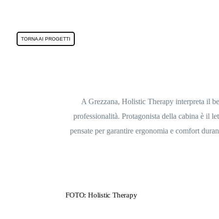
TORNA AI PROGETTI
A Grezzana,
Holistic Therapy
interpreta il 
professionalità
. Protagonista della cabina è il
le
pensate per garantire
ergonomia e comfort
durant
FOTO: Holistic Therapy