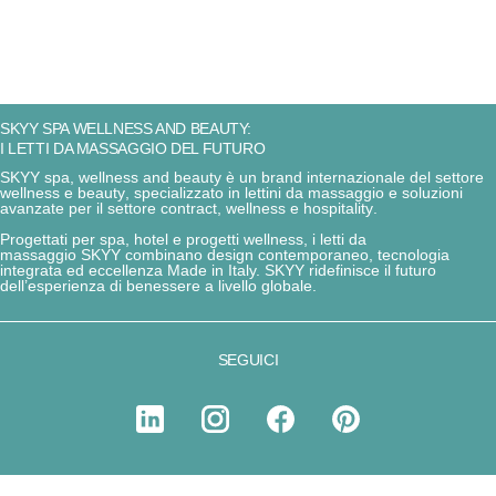
SKYY SPA WELLNESS AND BEAUTY:
I LETTI DA MASSAGGIO DEL FUTURO
SKYY spa, wellness and beauty
è un brand internazionale del settore
wellness e beauty
, specializzato in
lettini da massaggio
e soluzioni
avanzate per il
settore contract, wellness e hospitality
.
Progettati per
spa, hotel e progetti wellness
, i letti da
massaggio
SKYY
combinano
design contemporaneo, tecnologia
integrata ed eccellenza Made in Italy.
SKYY ridefinisce
il futuro
dell’
esperienza
di benessere
a livello globale.
SEGUICI