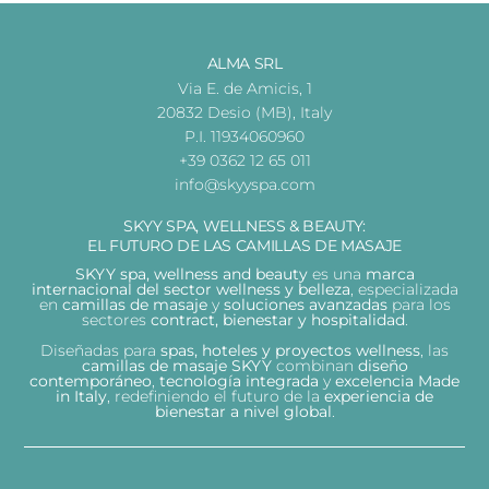
ALMA SRL
Via E. de Amicis, 1
20832 Desio (MB), Italy
P.I. 11934060960
+39 0362 12 65 011
info@skyyspa.com
SKYY SPA, WELLNESS & BEAUTY:
EL FUTURO DE LAS CAMILLAS DE MASAJE
SKYY spa, wellness and beauty
es una
marca
internacional del sector wellness y belleza
, especializada
en
camillas de masaje
y
soluciones avanzadas
para los
sectores
contract, bienestar y hospitalidad
.
Diseñadas para
spas, hoteles y proyectos wellness
, las
camillas de masaje SKYY
combinan
diseño
contemporáneo
,
tecnología integrada
y
excelencia Made
in Italy
, redefiniendo el futuro de la
experiencia de
bienestar a nivel global
.